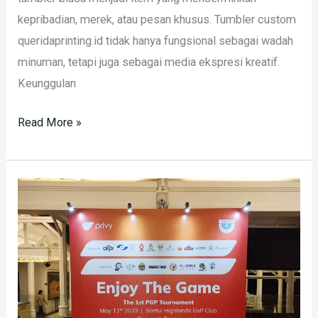
kepribadian, merek, atau pesan khusus. Tumbler custom
queridaprinting.id tidak hanya fungsional sebagai wadah
minuman, tetapi juga sebagai media ekspresi kreatif.
Keunggulan
Read More »
Cetak
Backdrop
24
Jam
di
Jakarta
Pusat