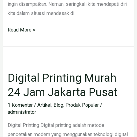
ingin disampaikan. Namun, seringkali kita mendapati diri
kita dalam situasi mendesak di
Read More »
Digital
Printing
Digital Printing Murah
Murah
24
24 Jam Jakarta Pusat
Jam
Jakarta
1 Komentar
/
Artikel
,
Blog
,
Produk Populer
/
administrator
Pusat
Digital Printing Digital printing adalah metode
pencetakan modern yang menggunakan teknologi digital