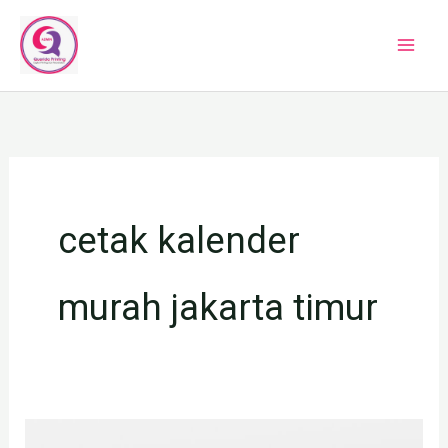
Lewati
ke
konten
cetak kalender
murah jakarta timur
Jasa