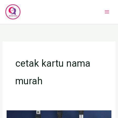
Lewati
ke
konten
cetak kartu nama
murah
TEMPAT