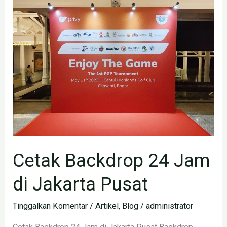
Backdrop
24
Jam
di
Jakarta
Pusat
Cetak Backdrop 24 Jam
di Jakarta Pusat
Tinggalkan Komentar
/
Artikel
,
Blog
/
administrator