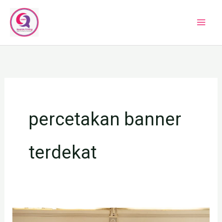
Lewati
ke
konten
percetakan banner
terdekat
Cetak