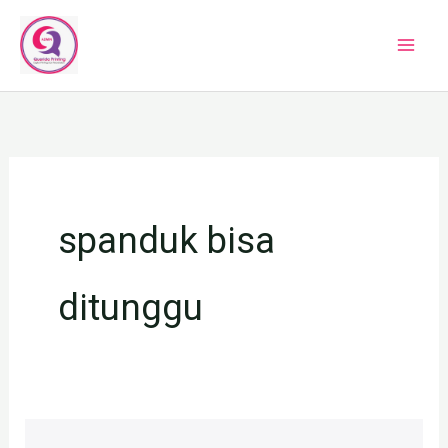
Lewati
ke
konten
spanduk bisa
ditunggu
JASA