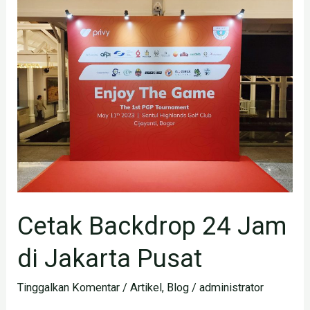
Backdrop
24
Jam
di
Jakarta
Pusat
Cetak Backdrop 24 Jam
di Jakarta Pusat
Tinggalkan Komentar
/
Artikel
,
Blog
/
administrator