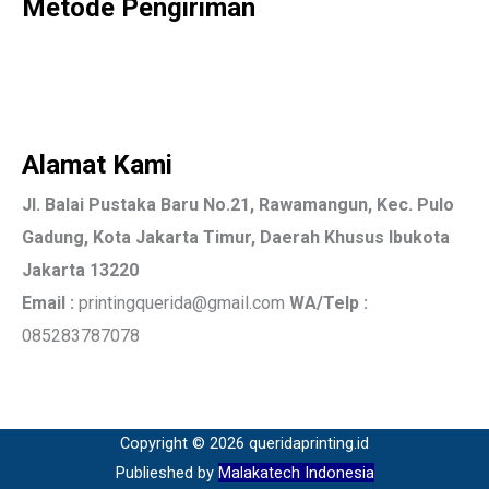
Metode Pengiriman
Alamat Kami
Jl. Balai Pustaka Baru No.21, Rawamangun, Kec. Pulo
Gadung, Kota Jakarta Timur, Daerah Khusus Ibukota
Jakarta 13220
Email :
printingquerida@gmail.com
WA/Telp :
085283787078
Copyright © 2026 queridaprinting.id
Publieshed by
Malakatech Indonesia