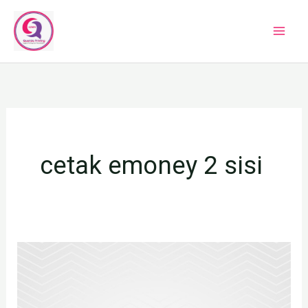
Lewati
ke
konten
cetak emoney 2 sisi
JASA
CETAK
EMONEY